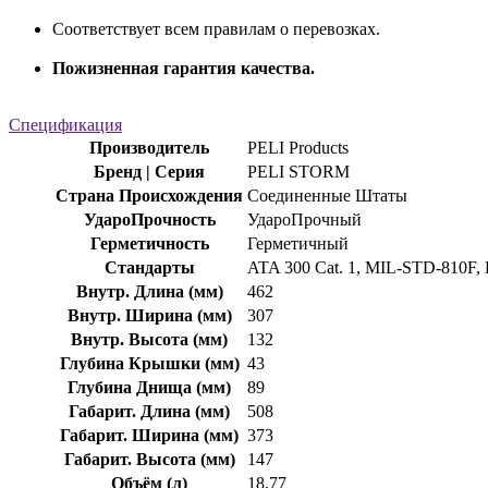
Соответствует всем правилам о перевозках.
Пожизненная гарантия качества.
Спецификация
Производитель
PELI Products
Бренд | Серия
PELI STORM
Страна Происхождения
Соединенные Штаты
УдароПрочность
УдароПрочный
Герметичность
Герметичный
Стандарты
ATA 300 Cat. 1, MIL-STD-810F
Внутр. Длина (мм)
462
Внутр. Ширина (мм)
307
Внутр. Высота (мм)
132
Глубина Крышки (мм)
43
Глубина Днища (мм)
89
Габарит. Длина (мм)
508
Габарит. Ширина (мм)
373
Габарит. Высота (мм)
147
Объём (л)
18,77