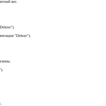
 легкий вес.
Deluxe").
ектация "Deluxe").
резины.
).
.