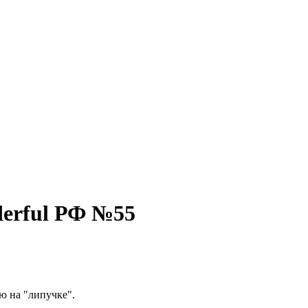
erful РФ №55
ю на "липучке".