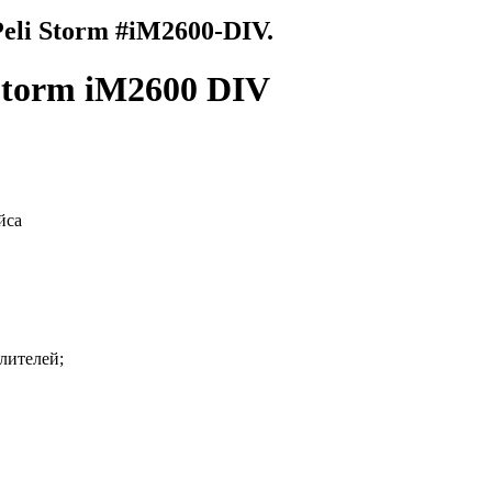
li Storm #iM2600-DIV.
Storm iM2600 DIV
йса
лителей;