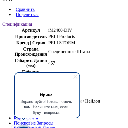
|
Сравнить
|
Поделиться
Спецификация
Артикул
iM2400-DIV
Производитель
PELI Products
Бренд | Серия
PELI STORM
Страна
Соединенные Штаты
Происхождения
Габарит. Длина
457
(мм)
Габарит.
330
Ширина (мм)
Габарит.
119
Высота (мм)
Ирина
Масса (кг)
1,410
Материал
Пенополиэтилен / Нейлон
Здравствуйте! Готова помочь
вам. Напишите мне, если
Цвет
Чёрный
будут вопросы.
Карта Сайта
Поисковые Запросы