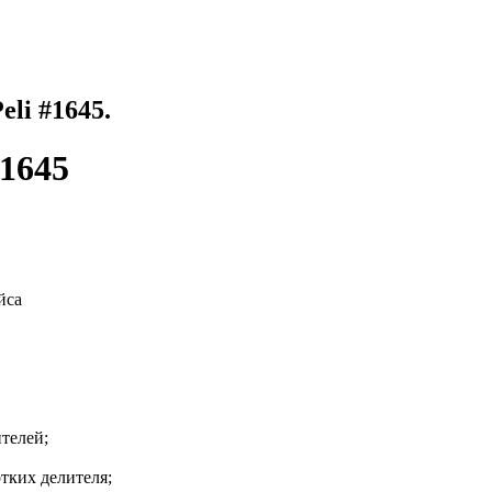
li #1645.
#1645
йса
телей;
тких делителя;