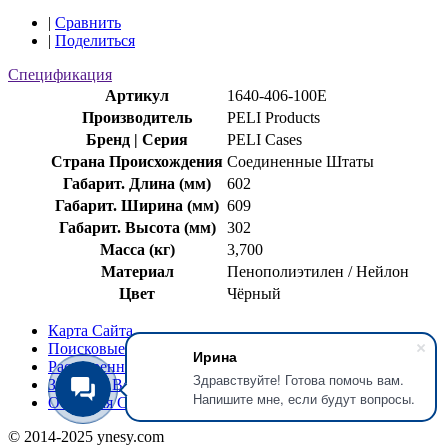
|
Сравнить
|
Поделиться
Спецификация
Артикул
1640-406-100E
Производитель
PELI Products
Бренд | Серия
PELI Cases
Страна Происхождения
Соединенные Штаты
Габарит. Длина (мм)
602
Габарит. Ширина (мм)
609
Габарит. Высота (мм)
302
Масса (кг)
3,700
Материал
Пенополиэтилен / Нейлон
Цвет
Чёрный
Карта Сайта
Поисковые Запросы
Ирина
Расширенный Поиск
Здравствуйте! Готова помочь вам.
Заказы и Возвраты
Напишите мне, если будут вопросы.
Обратная Связь
© 2014-2025 ynesy.com