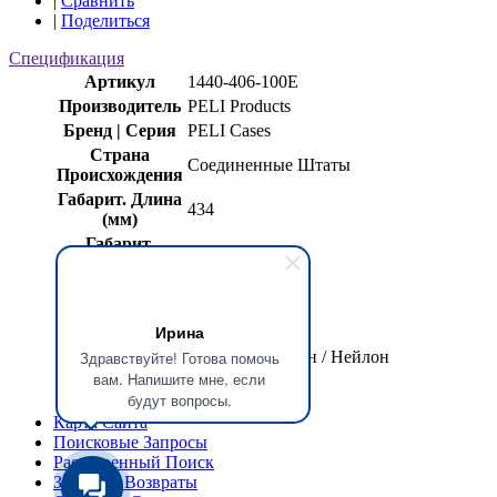
|
Сравнить
|
Поделиться
Спецификация
Артикул
1440-406-100E
Производитель
PELI Products
Бренд | Серия
PELI Cases
Страна
Соединенные Штаты
Происхождения
Габарит. Длина
434
(мм)
Габарит.
190
Ширина (мм)
Габарит.
355
Высота (мм)
Ирина
Масса (кг)
1,250
Материал
Пенополиэтилен / Нейлон
Здравствуйте! Готова помочь
вам. Напишите мне, если
Цвет
Серый
будут вопросы.
Карта Сайта
Поисковые Запросы
Расширенный Поиск
Заказы и Возвраты