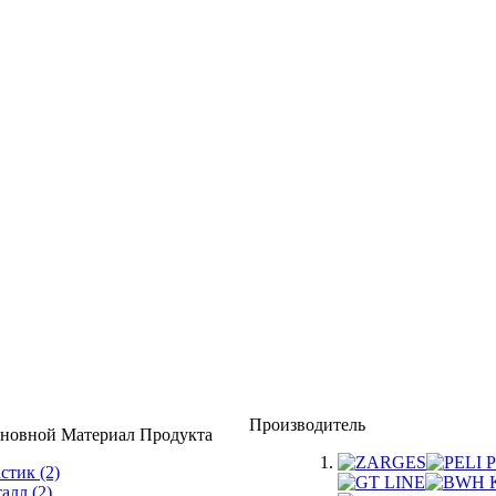
Производитель
астик
(2)
талл
(2)