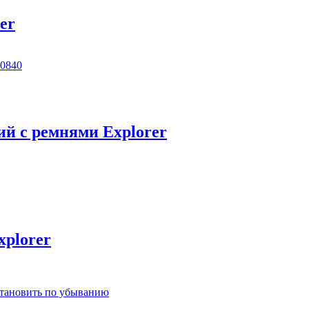
er
й с ремнями Explorer
xplorer