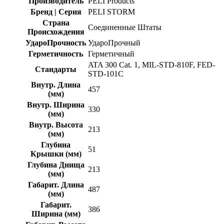
Производитель
PELI Products
Бренд | Серия
PELI STORM
Страна
Соединенные Штаты
Происхождения
УдароПрочность
УдароПрочный
Герметичность
Герметичный
ATA 300 Cat. 1, MIL-STD-810F, FED-
Стандарты
STD-101C
Внутр. Длина
457
(мм)
Внутр. Ширина
330
(мм)
Внутр. Высота
213
(мм)
Глубина
51
Крышки (мм)
Глубина Днища
213
(мм)
Габарит. Длина
487
(мм)
Габарит.
386
Ширина (мм)