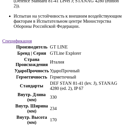
(Defence Standard 81-41 Level J; STANAG 4280 (edition
2)).
Испытан на устойчивость к внешним воздействующим
факторам в Испытательном центре Министерства
Обороны Российской Федерации.
Спецификация
Производитель
GT LINE
Бренд | Серия
GTLine Explorer
Страна
Италия
Происхождения
УдароПрочность
УдароПрочный
Герметичность
Герметичный
DEF STAN 81-41 (lev. J), STANAG
Стандарты
4280 (ed. 2), IP 67
Внутр. Длина
330
(мм)
Внутр. Ширина
234
(мм)
Внутр. Высота
170
(мм)