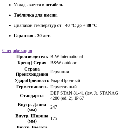
Укладывается в
штабель
.
Табличка для имени
.
Диапазон температур от
- 40 °C до + 80 °C
.
Гарантия - 30 лет.
Спецификация
Производитель
B-W International
Бренд | Серия
B&W outdoor
Страна
Германия
Происхождения
УдароПрочность
УдароПрочный
Герметичность
Герметичный
DEF STAN 81-41 (lev. J), STANAG
Стандарты
4280 (ed. 2), IP 67
Внутр. Длина
247
(мм)
Внутр. Ширина
175
(мм)
Внутр. Высота