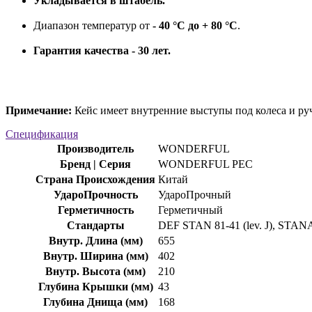
Укладывается в штабель.
Диапазон температур от
- 40 °C до + 80 °C
.
Гарантия качества - 30 лет.
Примечание:
Кейс имеет внутренние выступы под колеса и ру
Спецификация
Производитель
WONDERFUL
Бренд | Серия
WONDERFUL PEC
Страна Происхождения
Китай
УдароПрочность
УдароПрочный
Герметичность
Герметичный
Стандарты
DEF STAN 81-41 (lev. J), STANAG
Внутр. Длина (мм)
655
Внутр. Ширина (мм)
402
Внутр. Высота (мм)
210
Глубина Крышки (мм)
43
Глубина Днища (мм)
168