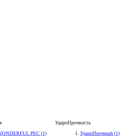
я
УдароПрочность
WONDERFUL PEC
(1)
УдароПрочный
(1)