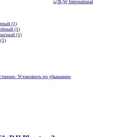
рный
(1)
елёный
(1)
расный
(1)
й
(1)