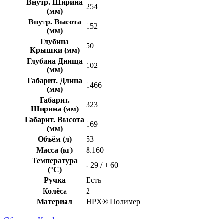
Внутр. Ширина
254
(мм)
Внутр. Высота
152
(мм)
Глубина
50
Крышки (мм)
Глубина Днища
102
(мм)
Габарит. Длина
1466
(мм)
Габарит.
323
Ширина (мм)
Габарит. Высота
169
(мм)
Объём (л)
53
Масса (кг)
8,160
Температура
- 29 / + 60
(°C)
Ручка
Есть
Колёса
2
Материал
HPX® Полимер