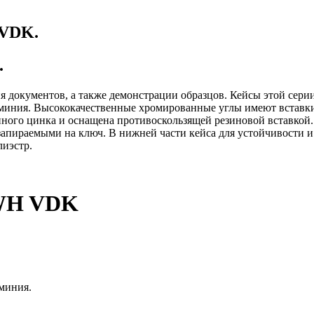
 VDK.
.
документов, а также демонстрации образцов. Кейсы этой серии
юминия. Высококачественные хромированные углы имеют встав
енного цинка и оснащена противоскользящей резиновой вставко
раемыми на ключ. В нижней части кейса для устойчивости и 
лиэстр.
BWH VDK
миния.