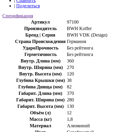
|
Сравнить
|
Поделиться
Спецификация
Артикул
97100
Производитель
BWH Koffer
Бренд | Серия
BWH VDK (Design)
Страна Происхождения
Германия
УдароПрочность
Без рейтинга
Герметичность
Без рейтинга
Внутр. Длина (мм)
360
Внутр. Ширина (мм)
270
Внутр. Высота (мм)
120
Глубина Крышки (мм)
38
Глубина Днища (мм)
82
Габарит. Длина (мм)
370
Габарит. Ширина (мм)
280
Габарит. Высота (мм)
130
Объём (л)
12
Масса (кг)
1,8
Материал
Алюминий