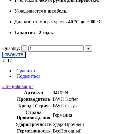
1
телескопическая
ручка для перевозки
.
Укладывается в
штабель
.
Диапазон температур от
- 40 °C до + 80 °C
.
Гарантия - 2 года.
Quantity:
ЗВОНИТЕ
ИЛИ
|
Сравнить
|
Поделиться
Спецификация
Артикул
94105N
Производитель
BWH Koffer
Бренд | Серия
BWH Casys
Страна
Германия
Происхождения
УдароПрочность
УдароПрочный
Герметичность
ВсеПогодный