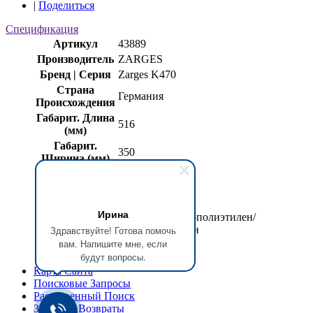
|
Поделиться
Спецификация
Артикул
43889
Производитель
ZARGES
Бренд | Серия
Zarges K470
Страна
Германия
Происхождения
Габарит. Длина
516
(мм)
Габарит.
350
Ширина (мм)
Габарит.
159
Высота (мм)
Масса (кг)
0,250
Ирина
(PPE/PPU) Пенополиэтилен/
Материал
Пенополиуретан
Здравствуйте! Готова помочь
вам. Напишите мне, если
Цвет
Чёрный
будут вопросы.
Карта Сайта
Поисковые Запросы
Расширенный Поиск
Заказы и Возвраты