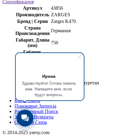
Спецификация
Артикул
43856
Производитель
ZARGES
Бренд | Серия
Zarges K470
Страна
Германия
Происхождения
Габарит. Длина
750
(мм)
Габарит.
550
Ширина (мм)
Габарит.
380
Высота (мм)
Ирина
Масса (кг)
3,920
Материал
(PPU) Пенополиуретан
Здравствуйте! Готова помочь
вам. Напишите мне, если
Цвет
Чёрный
будут вопросы.
Карта Сайта
Поисковые Запросы
Расширенный Поиск
Заказы и Возвраты
Обратная Связь
© 2014-2025 ynesy.com