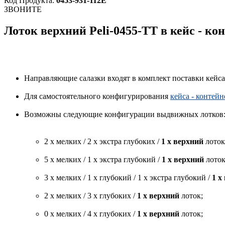
Код Продукта:
0453-931-112E
ЗВОНИТЕ
Лоток верхний Peli-0455-TT в кейс - кон
Направляющие салазки входят в комплект поставки кейса -
Для самостоятельного конфигурирования
кейса - контейн
Возможны следующие конфигурации выдвижных лотков
2 x мелких / 2 x экстра глубоких /
1 x верхний
лоток
5 x мелких / 1 x экстра глубокий /
1 x верхний
лоток
3 x мелких / 1 x глубокий / 1 x экстра глубокий /
1 x
2 x мелких / 3 x глубоких /
1 x верхний
лоток;
0 x мелких / 4 x глубоких /
1 x верхний
лоток;