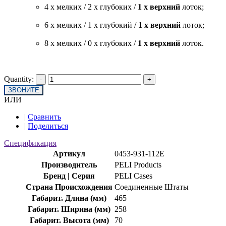
4 x мелких / 2 x глубоких /
1 x верхний
лоток;
6 x мелких / 1 x глубокий /
1 x верхний
лоток;
8 x мелких / 0 x глубоких /
1 x верхний
лоток.
Quantity:
ЗВОНИТЕ
ИЛИ
|
Сравнить
|
Поделиться
Спецификация
Артикул
0453-931-112E
Производитель
PELI Products
Бренд | Серия
PELI Cases
Страна Происхождения
Соединенные Штаты
Габарит. Длина (мм)
465
Габарит. Ширина (мм)
258
Габарит. Высота (мм)
70